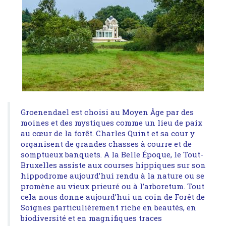
Groenendael est choisi au Moyen Âge par des
moines et des mystiques comme un lieu de paix
au cœur de la forêt. Charles Quint et sa cour y
organisent de grandes chasses à courre et de
somptueux banquets. A la Belle Époque, le Tout-
Bruxelles assiste aux courses hippiques sur son
hippodrome aujourd’hui rendu à la nature ou se
promène au vieux prieuré ou à l’arboretum. Tout
cela nous donne aujourd’hui un coin de Forêt de
Soignes particulièrement riche en beautés, en
biodiversité et en magnifiques traces