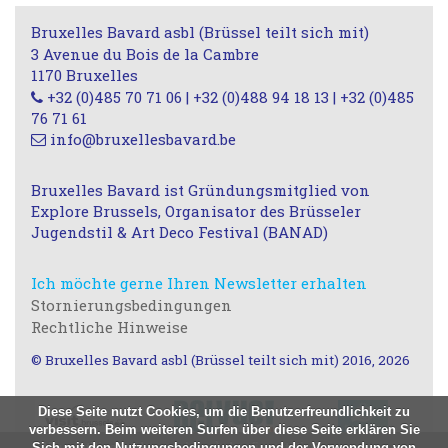
Bruxelles Bavard asbl (Brüssel teilt sich mit)
3 Avenue du Bois de la Cambre
1170 Bruxelles
+32 (0)485 70 71 06 | +32 (0)488 94 18 13 | +32 (0)485
76 71 61
info@bruxellesbavard.be
Bruxelles Bavard ist Gründungsmitglied von
Explore Brussels, Organisator des Brüsseler
Jugendstil & Art Deco Festival (BANAD)
Ich möchte gerne Ihren Newsletter erhalten
Stornierungsbedingungen
Rechtliche Hinweise
© Bruxelles Bavard asbl (Brüssel teilt sich mit) 2016, 2026
Diese Seite nutzt Cookies, um die Benutzerfreundlichkeit zu
verbessern. Beim weiteren Surfen über diese Seite erklären Sie
Sich mit den Nutzungsbedingungen und der Verwendung von
Nous utilisons des cookies à des fins statistiques, nous ne