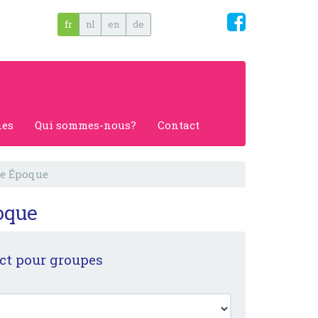
fr
nl
en
de
nes
Qui sommes-nous?
Contact
le Époque
oque
ct pour groupes