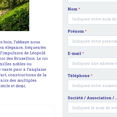
Nom
*
Prénom
*
es bois, l’abbaye nous
 en élégance, fréquentés
s l’impulsion de Léopold
E-mail
*
hic des Bruxellois. Le roi
amilles nobles ou
 vaste parc à l’anglaise
art, constructions de la
Téléphone
*
enirs des multiples
iècle et demi.
Société / Association / .