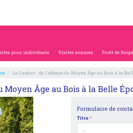
sites pour individuels
Visites sonores
Forêt de Soig
ses
La Cambre : de l'abbaye du Moyen Âge au Bois à la Bel
u Moyen Âge au Bois à la Belle Ép
Formulaire de conta
Titre
*