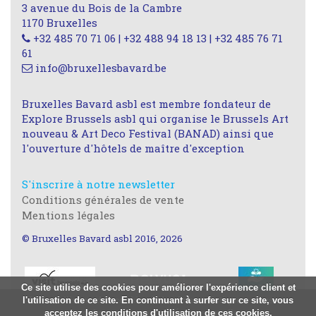
3 avenue du Bois de la Cambre
1170 Bruxelles
+32 485 70 71 06 | +32 488 94 18 13 | +32 485 76 71
61
info@bruxellesbavard.be
Bruxelles Bavard asbl est membre fondateur de
Explore Brussels asbl qui organise le Brussels Art
nouveau & Art Deco Festival (BANAD) ainsi que
l'ouverture d'hôtels de maître d'exception
S'inscrire à notre newsletter
Conditions générales de vente
Mentions légales
© Bruxelles Bavard asbl 2016, 2026
Ce site utilise des cookies pour améliorer l'expérience client et
l'utilisation de ce site. En continuant à surfer sur ce site, vous
Nous utilisons des cookies à des fins statistiques, nous ne
acceptez les conditions d'utilisation de ces cookies.
stockons aucune donnée personnelle.