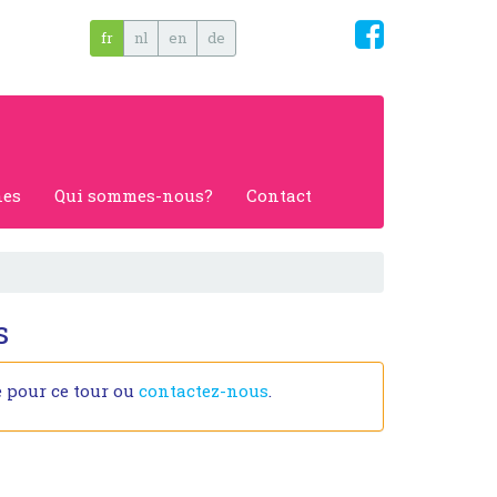
fr
nl
en
de
nes
Qui sommes-nous?
Contact
s
e pour ce tour ou
contactez-nous
.