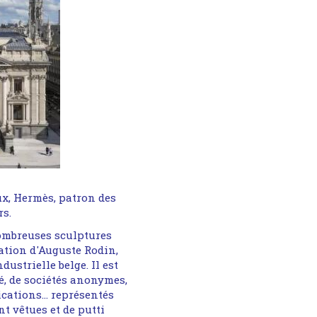
x, Hermès, patron des
rs.
nombreuses sculptures
ration d'Auguste Rodin,
dustrielle belge. Il est
té, de sociétés anonymes,
ications… représentés
t vêtues et de putti