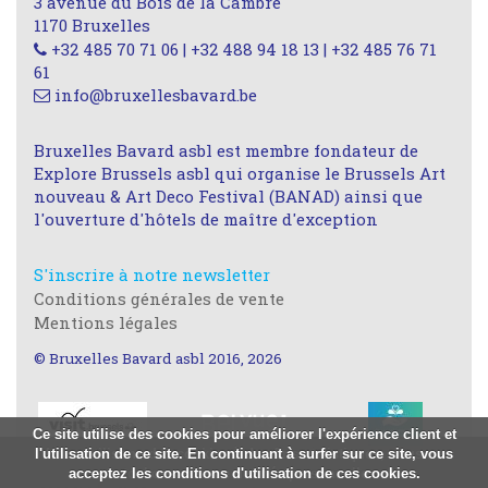
3 avenue du Bois de la Cambre
1170 Bruxelles
+32 485 70 71 06 | +32 488 94 18 13 | +32 485 76 71
61
info@bruxellesbavard.be
Bruxelles Bavard asbl est membre fondateur de
Explore Brussels asbl qui organise le Brussels Art
nouveau & Art Deco Festival (BANAD) ainsi que
l'ouverture d'hôtels de maître d'exception
S'inscrire à notre newsletter
Conditions générales de vente
Mentions légales
© Bruxelles Bavard asbl 2016, 2026
Ce site utilise des cookies pour améliorer l'expérience client et
l'utilisation de ce site. En continuant à surfer sur ce site, vous
Nous utilisons des cookies à des fins statistiques, nous ne
acceptez les conditions d'utilisation de ces cookies.
stockons aucune donnée personnelle.