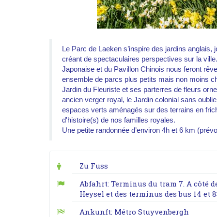
Le Parc de Laeken s’inspire des jardins anglais, j
créant de spectaculaires perspectives sur la ville.
Japonaise et du Pavillon Chinois nous feront rêver 
ensemble de parcs plus petits mais non moins cha
Jardin du Fleuriste et ses parterres de fleurs orn
ancien verger royal, le Jardin colonial sans oubli
espaces verts aménagés sur des terrains en frich
d'histoire(s) de nos familles royales.
Une petite randonnée d’environ 4h et 6 km (prév
Zu Fuss
Abfahrt: Terminus du tram 7. A côté d
Heysel et des terminus des bus 14 et 8
Ankunft: Métro Stuyvenbergh