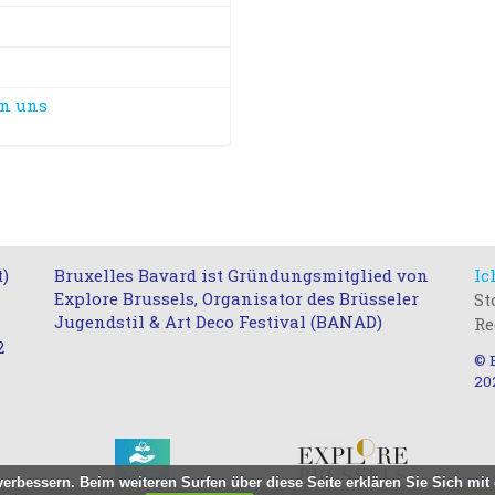
an uns
t)
Bruxelles Bavard ist Gründungsmitglied von
Ic
Explore Brussels, Organisator des Brüsseler
St
Jugendstil & Art Deco Festival (BANAD)
Re
2
© B
20
u verbessern. Beim weiteren Surfen über diese Seite erklären Sie Sich