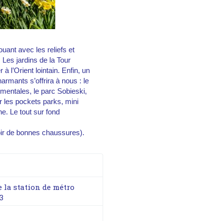
ouant avec les reliefs et
 Les jardins de la Tour
à l’Orient lointain. Enfin, un
rmants s’offrira à nous : le
ementales, le parc Sobieski,
er les pockets parks, mini
e. Le tout sur fond
oir de bonnes chaussures).
e la station de métro
3