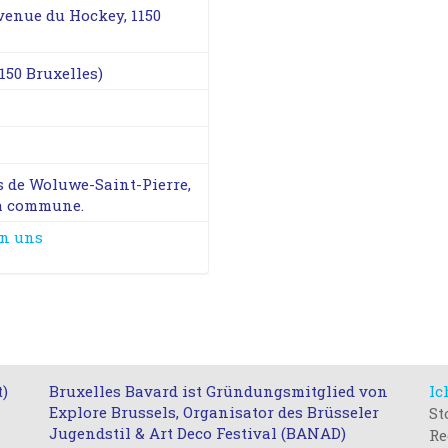
avenue du Hockey, 1150
150 Bruxelles)
ts de Woluwe-Saint-Pierre,
la commune.
an uns
t)
Bruxelles Bavard ist Gründungsmitglied von
Ic
Explore Brussels, Organisator des Brüsseler
St
Jugendstil & Art Deco Festival (BANAD)
Re