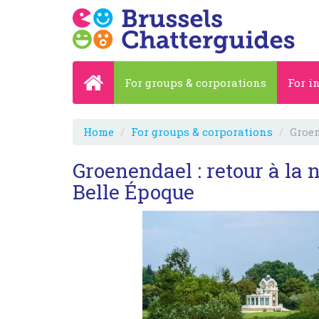
For groups & corporations
For i
Home
For groups & corporations
Groen
Groenendael : retour à la 
Belle Époque