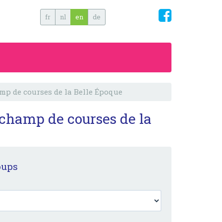
fr
nl
en
de
amp de courses de la Belle Époque
n champ de courses de la
oups