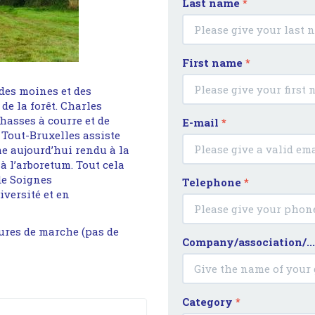
Last name
*
First name
*
des moines et des
e la forêt. Charles
hasses à courre et de
E-mail
*
 Tout-Bruxelles assiste
 aujourd’hui rendu à la
à l’arboretum. Tout cela
de Soignes
Telephone
*
iversité et en
ures de marche (pas de
Company/association/..
Category
*