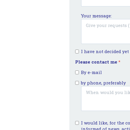
Your message:
I have not decided ye
Please contact me
*
By e-mail
by phone, preferably
I would like, for the c
informed of news, act