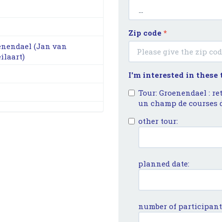
Zip code
*
oenendael (Jan van
ilaart)
I'm interested in these
Tour: Groenendael : re
un champ de courses d
other tour:
planned date:
number of participant