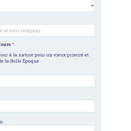
 tours
*
tour à la nature pour un vieux prieuré et
e la Belle Époque
s: