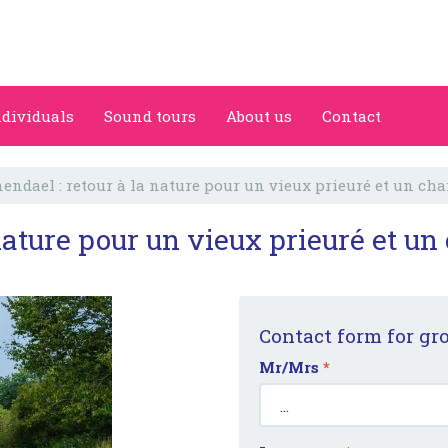
ndividuals
Sound tours
About us
Contact
endael : retour à la nature pour un vieux prieuré et un ch
nature pour un vieux prieuré et u
Contact form for gr
Mr/Mrs
*