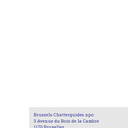
Brussels Chatterguides npo
3 Avenue du Bois de la Cambre
1170 Bruxelles