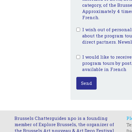
category, of the Brusse
Approximately 4 times
French.
I wish out of personal
about the program tour
direct partners. Newsl
I would like to receiv
program tours by post.
available in French
Send
Brussels Chatterguides npo is a founding
Pl
member of Explore Brussels, the organizer of
Te
the Brussels Art nouveau & Art Deco Festival
Di