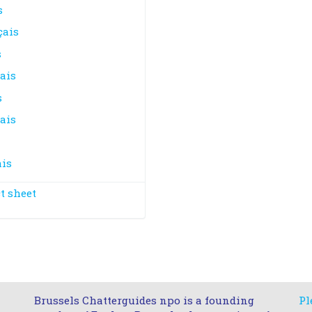
s
çais
s
ais
s
ais
ais
t sheet
Brussels Chatterguides npo is a founding
Pl