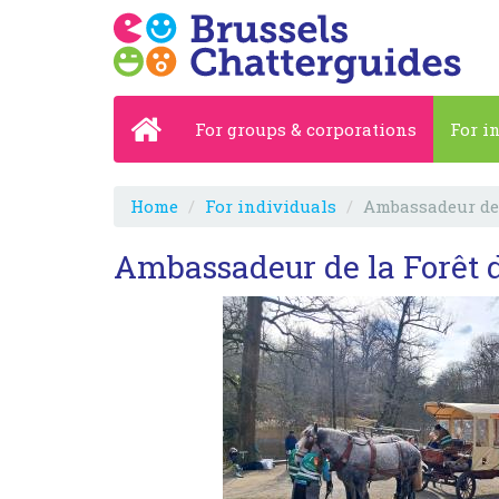
For groups & corporations
For i
Home
For individuals
Ambassadeur de l
Ambassadeur de la Forêt de