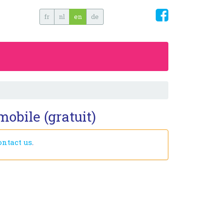
fr
nl
en
de
obile (gratuit)
ontact us
.