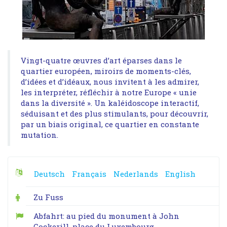
Vingt-quatre œuvres d’art éparses dans le
quartier européen, miroirs de moments-clés,
d’idées et d’idéaux, nous invitent à les admirer,
les interpréter, réfléchir à notre Europe « unie
dans la diversité ». Un kaléidoscope interactif,
séduisant et des plus stimulants, pour découvrir,
par un biais original, ce quartier en constante
mutation.
Deutsch
Français
Nederlands
English
Zu Fuss
Abfahrt: au pied du monument à John
Cockerill, place du Luxembourg