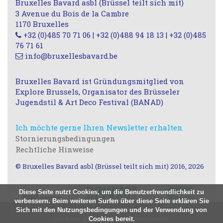
Bruxelles Bavard asbl (Brüssel teilt sich mit)
3 Avenue du Bois de la Cambre
1170 Bruxelles
+32 (0)485 70 71 06 | +32 (0)488 94 18 13 | +32 (0)485
76 71 61
info@bruxellesbavard.be
Bruxelles Bavard ist Gründungsmitglied von
Explore Brussels, Organisator des Brüsseler
Jugendstil & Art Deco Festival (BANAD)
Ich möchte gerne Ihren Newsletter erhalten
Stornierungsbedingungen
Rechtliche Hinweise
© Bruxelles Bavard asbl (Brüssel teilt sich mit) 2016, 2026
Diese Seite nutzt Cookies, um die Benutzerfreundlichkeit zu
verbessern. Beim weiteren Surfen über diese Seite erklären Sie
Sich mit den Nutzungsbedingungen und der Verwendung von
Nous utilisons des cookies à des fins statistiques, nous ne
stockons aucune donnée personnelle.
Cookies bereit.