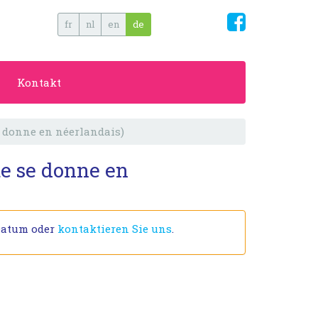
fr
nl
en
de
Kontakt
e donne en néerlandais)
e se donne en
Datum oder
kontaktieren Sie uns
.