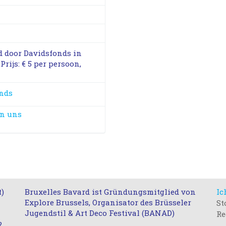
d door Davidsfonds in
ijs: € 5 per persoon,
ands
an uns
t)
Bruxelles Bavard ist Gründungsmitglied von
Ic
Explore Brussels, Organisator des Brüsseler
St
Jugendstil & Art Deco Festival (BANAD)
Re
2