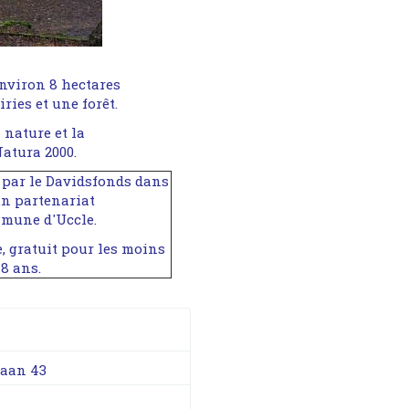
environ 8 hectares
ies et une forêt.
 nature et la
atura 2000.
e par le Davidsfonds dans
un partenariat
mmune d'Uccle.
e, gratuit pour les moins
18 ans.
laan 43