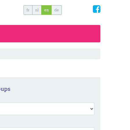
fr
nl
en
de
oups