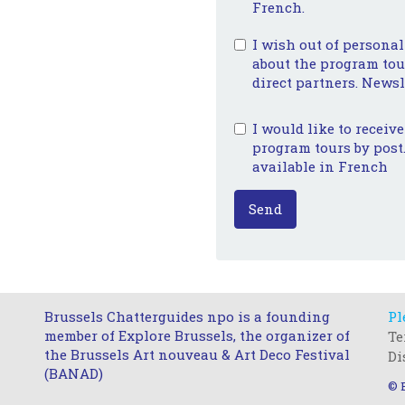
French.
I wish out of personal
about the program tour
direct partners. Newsl
I would like to receiv
program tours by post.
available in French
Send
Brussels Chatterguides npo is a founding
Pl
member of Explore Brussels, the organizer of
Te
the Brussels Art nouveau & Art Deco Festival
Di
(BANAD)
© 