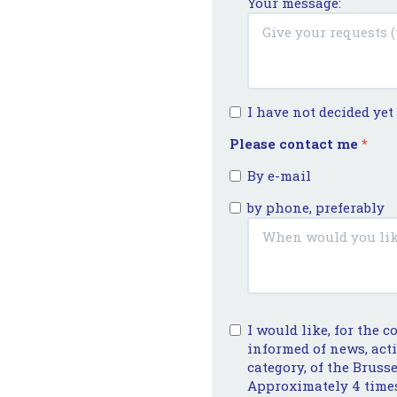
Your message:
I have not decided ye
Please contact me
*
By e-mail
by phone, preferably
I would like, for the c
informed of news, act
category, of the Brusse
Approximately 4 times