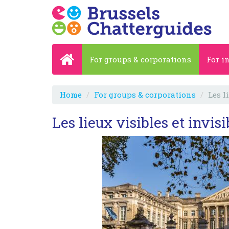
For groups & corporations
For i
Home
For groups & corporations
Les l
Les lieux visibles et invis