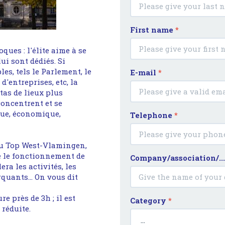
First name
*
oques : l'élite aime à se
lui sont dédiés. Si
les, tels le Parlement, le
E-mail
*
 d'entreprises, etc, la
tas de lieux plus
concentrent et se
que, économique,
Telephone
*
 au Top West-Vlamingen,
e le fonctionnement de
Company/association/..
ra les activités, les
quants... On vous dit
e près de 3h ; il est
Category
*
réduite.