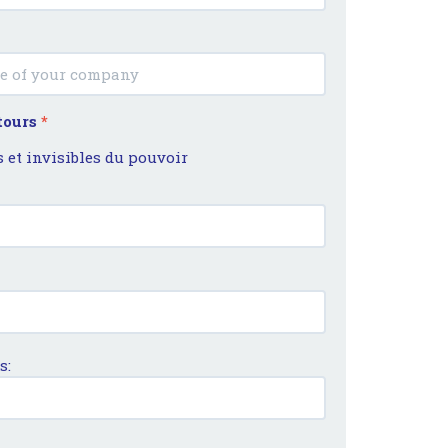
 tours
*
s et invisibles du pouvoir
s: