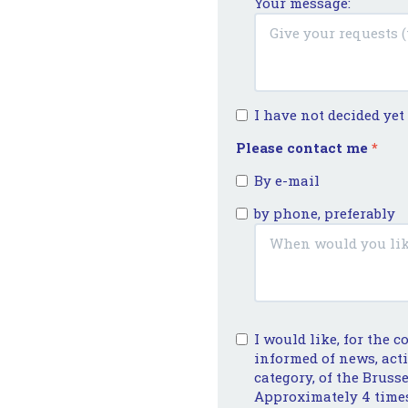
Your message:
I have not decided ye
Please contact me
*
By e-mail
by phone, preferably
I would like, for the c
informed of news, act
category, of the Brusse
Approximately 4 times