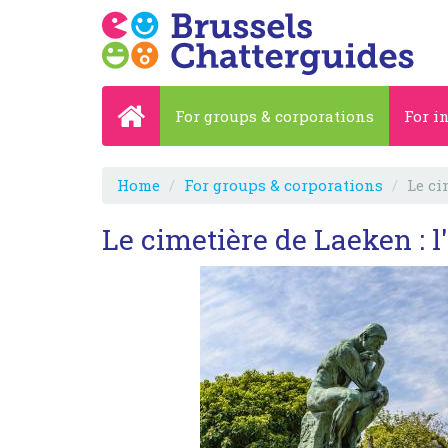
For groups & corporations
For i
Home
For groups & corporations
Le ci
Le cimetière de Laeken : 