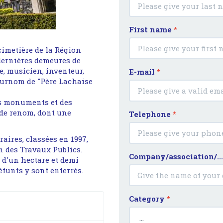
First name
*
cimetière de la Région
 dernières demeures de
ue, musicien, inventeur,
E-mail
*
 surnom de "Père Lachaise
es monuments et des
 de renom, dont une
Telephone
*
aires, classées en 1997,
n des Travaux Publics.
Company/association/..
s d'un hectare et demi
éfunts y sont enterrés.
Category
*