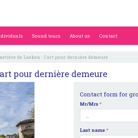
ndividuals
Sound tours
About us
Contact
metière de Laeken : l'art pour dernière demeure
l'art pour dernière demeure
Contact form for gr
Mr/Mrs
*
Last name
*