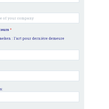
 tours
*
Laeken : l'art pour dernière demeure
s: