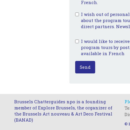
French.
I wish out of personal
about the program tour
direct partners. Newsl
I would like to receiv
program tours by post.
available in French
Send
Brussels Chatterguides npo is a founding
Pl
member of Explore Brussels, the organizer of
Te
the Brussels Art nouveau & Art Deco Festival
Di
(BANAD)
© 