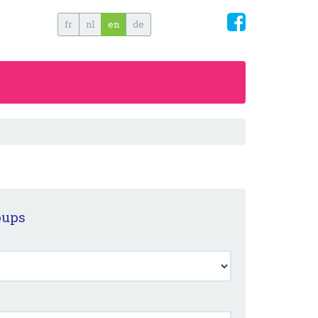
fr
nl
en
de
oups