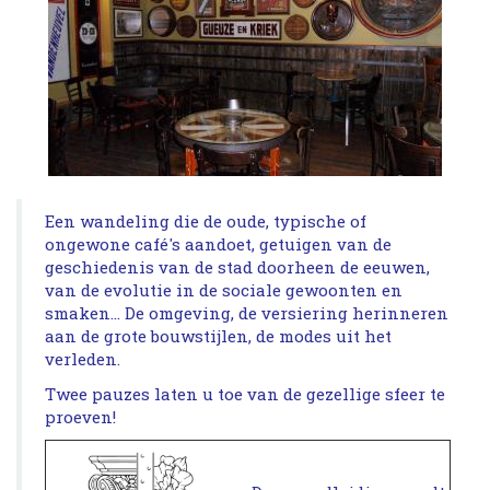
Een wandeling die de oude, typische of
ongewone café's aandoet, getuigen van de
geschiedenis van de stad doorheen de eeuwen,
van de evolutie in de sociale gewoonten en
smaken... De omgeving, de versiering herinneren
aan de grote bouwstijlen, de modes uit het
verleden.
Twee pauzes laten u toe van de gezellige sfeer te
proeven!