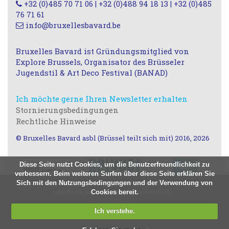
+32 (0)485 70 71 06 | +32 (0)488 94 18 13 | +32 (0)485
76 71 61
info@bruxellesbavard.be
Bruxelles Bavard ist Gründungsmitglied von
Explore Brussels, Organisator des Brüsseler
Jugendstil & Art Deco Festival (BANAD)
Ich möchte gerne Ihren Newsletter erhalten
Stornierungsbedingungen
Rechtliche Hinweise
© Bruxelles Bavard asbl (Brüssel teilt sich mit) 2016, 2026
Diese Seite nutzt Cookies, um die Benutzerfreundlichkeit zu
verbessern. Beim weiteren Surfen über diese Seite erklären Sie
Sich mit den Nutzungsbedingungen und der Verwendung von
Nous utilisons des cookies à des fins statistiques, nous ne
stockons aucune donnée personnelle.
Cookies bereit.
J'AI COMPRIS
Ich verstehe.