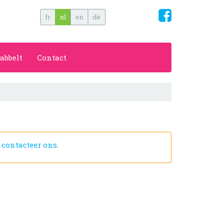
fr
nl
en
de
abbelt
Contact
f
contacteer ons
.