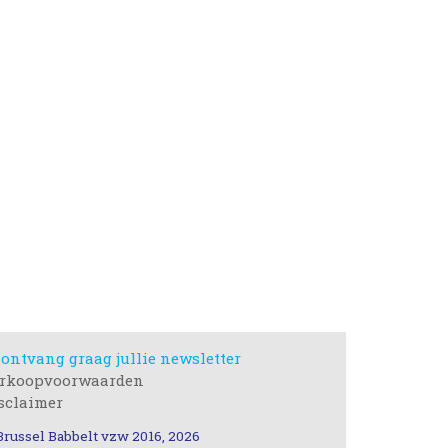
 ontvang graag jullie newsletter
rkoopvoorwaarden
sclaimer
Brussel Babbelt vzw 2016, 2026