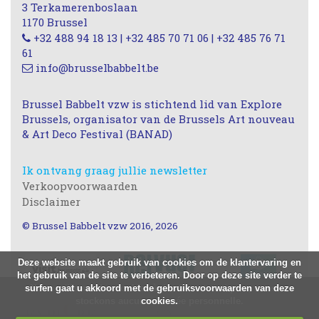
3 Terkamerenboslaan
1170 Brussel
+32 488 94 18 13 | +32 485 70 71 06 | +32 485 76 71
61
info@brusselbabbelt.be
Brussel Babbelt vzw is stichtend lid van Explore
Brussels, organisator van de Brussels Art nouveau
& Art Deco Festival (BANAD)
Ik ontvang graag jullie newsletter
Verkoopvoorwaarden
Disclaimer
© Brussel Babbelt vzw 2016, 2026
Deze website maakt gebruik van cookies om de klantervaring en
het gebruik van de site te verbeteren. Door op deze site verder te
surfen gaat u akkoord met de gebruiksvoorwaarden van deze
Nous utilisons des cookies à des fins statistiques, nous ne
stockons aucune donnée personnelle.
cookies.