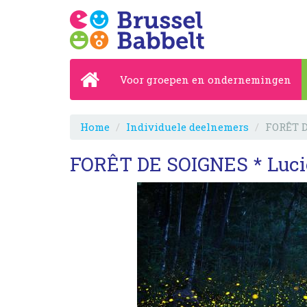
Voor groepen en ondernemingen
Home
Individuele deelnemers
FORÊT D
FORÊT DE SOIGNES * Lucio