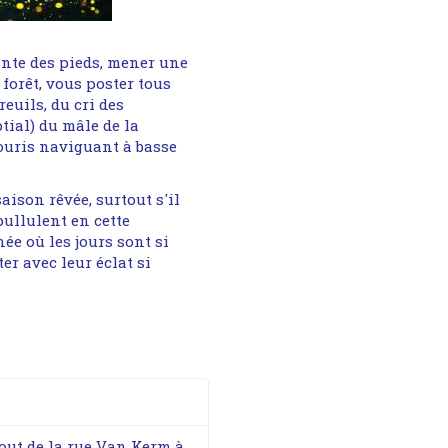
inte des pieds, mener une
forêt, vous poster tous
reuils, du cri des
ptial) du mâle de la
ouris naviguant à basse
saison rêvée, surtout s'il
pullulent en cette
ée où les jours sont si
er avec leur éclat si
bout de la rue Van Kerm à