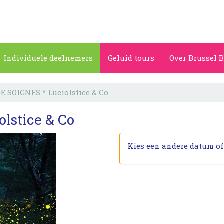
Individuele deelnemers
Geluid tours
Over Brussel B
E SOIGNES * Luciolstice & Co
lstice & Co
Kies een andere datum o