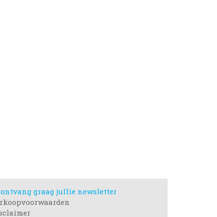
 ontvang graag jullie newsletter
rkoopvoorwaarden
sclaimer