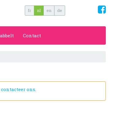
fr
nl
en
de
abbelt
Contact
f
contacteer ons
.