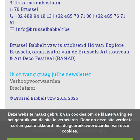
3 Terkamerenboslaan
1170 Brussel
+32 488 94 18 13 | +32 485 70 71 06 | +32 485 76 71
61
info@brusselbabbelt.be
Brussel Babbelt vzw is stichtend lid van Explore
Brussels, organisator van de Brussels Art nouveau
& Art Deco Festival (BANAD)
Ik ontvang graag jullie newsletter
Verkoopvoorwaarden
Disclaimer
© Brussel Babbelt vzw 2016, 2026
Deze website maakt gebruik van cookies om de klantervaring en
het gebruik van de site te verbeteren. Door op deze site verder te
surfen gaat u akkoord met de gebruiksvoorwaarden van deze
Nous utilisons des cookies à des fins statistiques, nous ne
stockons aucune donnée personnelle.
cookies.