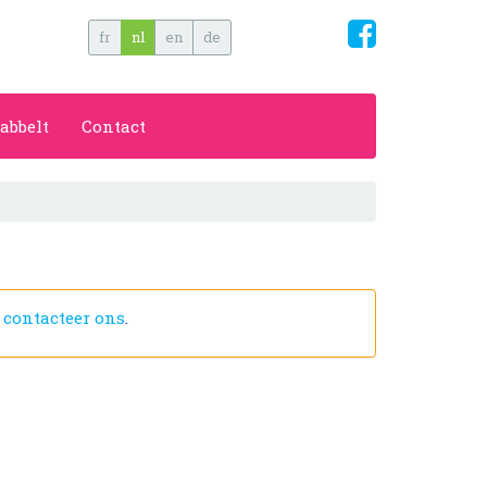
fr
nl
en
de
abbelt
Contact
f
contacteer ons
.