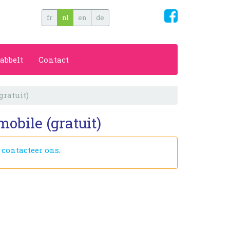
fr
nl
en
de
abbelt
Contact
gratuit)
obile (gratuit)
f
contacteer ons
.