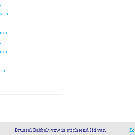
s
çais
s
ais
s
ais
ais
Brussel Babbelt vzw is stichtend lid van
Ik