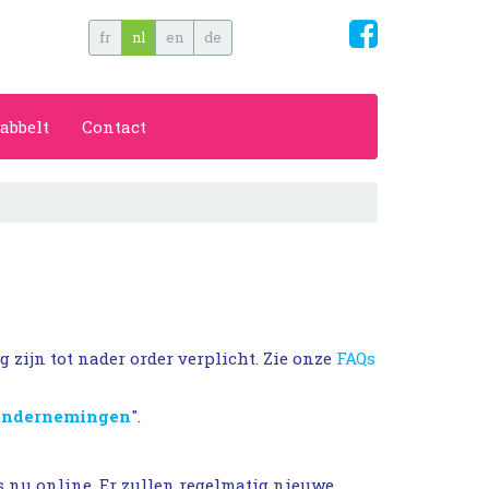
fr
nl
en
de
abbelt
Contact
zijn tot nader order verplicht. Zie onze
FAQs
 ondernemingen
".
 nu online. Er zullen regelmatig nieuwe