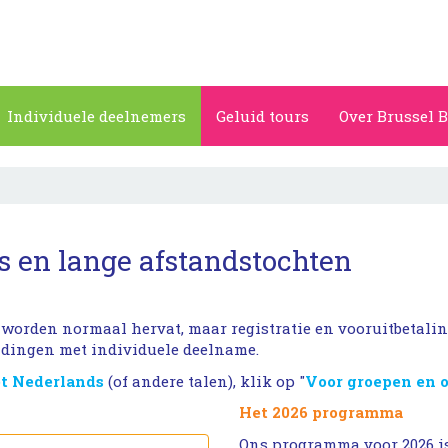
Individuele deelnemers
Geluid tours
Over Brussel B
 en lange afstandstochten
worden normaal hervat, maar registratie en vooruitbetaling 
eidingen met individuele deelname.
et Nederlands
(of andere talen), klik op "
Voor groepen en
Het 2026 programma
Ons programma voor 2026 is