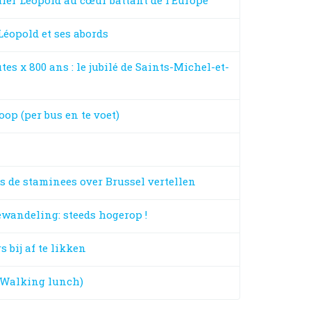
er Léopold au cœur battant de l’Europe
éopold et ses abords
s x 800 ans : le jubilé de Saints-Michel-et-
op (per bus en te voet)
 de staminees over Brussel vertellen
wandeling: steeds hogerop !
s bij af te likken
 Walking lunch)