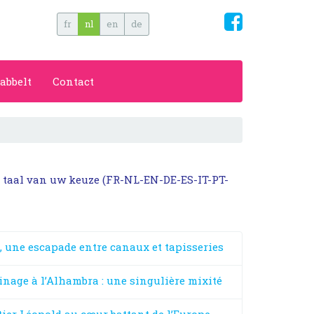
fr
nl
en
de
abbelt
Contact
e taal van uw keuze (FR-NL-EN-DE-ES-IT-PT-
une escapade entre canaux et tapisseries
age à l’Alhambra : une singulière mixité