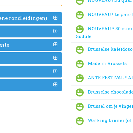
NOUVEAU ! Du quarti
NOUVEAU ! Le parc L
ene rondleidingen)
NOUVEAU * 80 minute
Gudule
ente
Brusselse kaleïdosco
Made in Brussels
ANTE FESTIVAL * Als
Brusselse chocolade
Brussel om je vinger
Walking Dinner (of